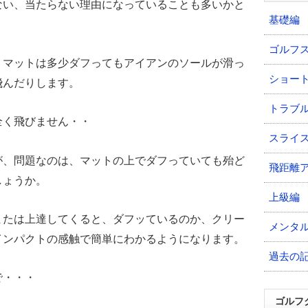
ない、当たらない理由になっていることも多いかと
基礎編
ゴルフ
、マットは多少ダフってもアイアンのソールが滑っ
ショー
飛んだりします。
トラブ
全く飛びません・・
スライ
が、問題なのは、マットの上でダフっていても殆ど
飛距離
しょうか。
上級編
または上達してくると、ダフッているのか、クリー
メンタ
インパクトの感触で簡単にわかるようになります。
過去の
で・・・
ゴルフ