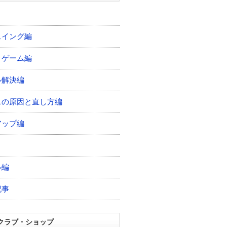
スイング編
トゲーム編
ル解決編
スの原因と直し方編
アップ編
ル編
記事
クラブ・ショップ