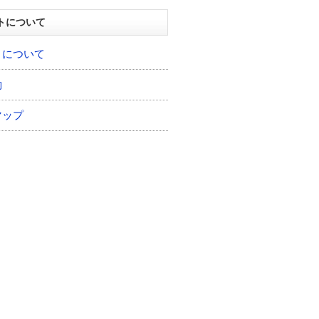
トについて
トについて
約
マップ