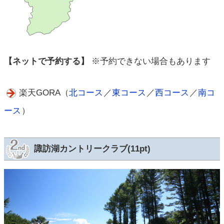
【ネットで予約する】
※予約できない場合もあります
楽天GORA（
北コース
／
東コース
／
西コース
／
南コ
ース
）
諏訪湖カントリークラブ(11pt)