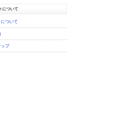
トについて
トについて
約
マップ