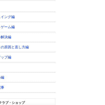
スイング編
トゲーム編
ル解決編
スの原因と直し方編
アップ編
ル編
記事
クラブ・ショップ