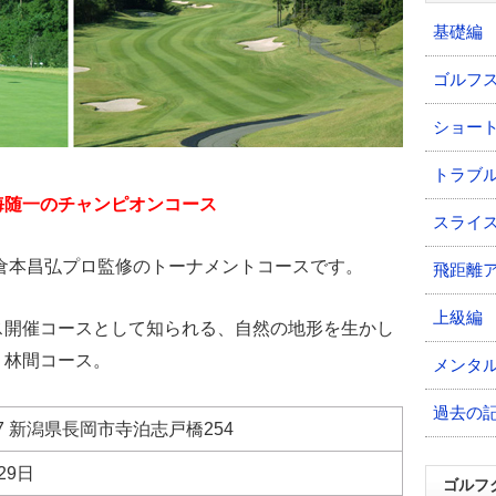
基礎編
ゴルフ
ショー
トラブ
海随一のチャンピオンコース
スライ
、倉本昌弘プロ監修のトーナメントコースです。
飛距離
上級編
ス開催コースとして知られる、自然の地形を生かし
」林間コース。
メンタ
過去の
527 新潟県長岡市寺泊志戸橋254
29日
ゴルフ