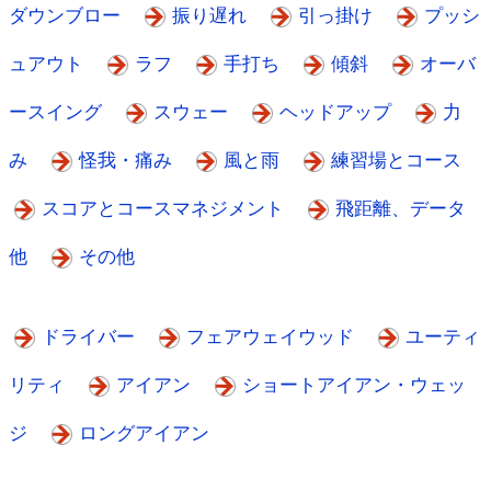
ダウンブロー
振り遅れ
引っ掛け
プッシ
ュアウト
ラフ
手打ち
傾斜
オーバ
ースイング
スウェー
ヘッドアップ
力
み
怪我・痛み
風と雨
練習場とコース
スコアとコースマネジメント
飛距離、データ
他
その他
ドライバー
フェアウェイウッド
ユーティ
リティ
アイアン
ショートアイアン・ウェッ
ジ
ロングアイアン