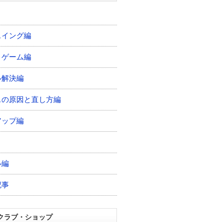
スイング編
トゲーム編
ル解決編
スの原因と直し方編
アップ編
ル編
記事
クラブ・ショップ