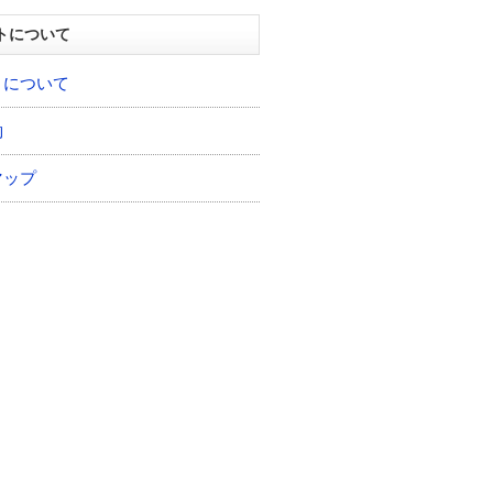
トについて
トについて
約
マップ