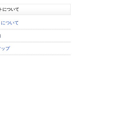
トについて
トについて
約
マップ