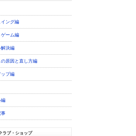
スイング編
トゲーム編
ル解決編
スの原因と直し方編
アップ編
ル編
記事
クラブ・ショップ